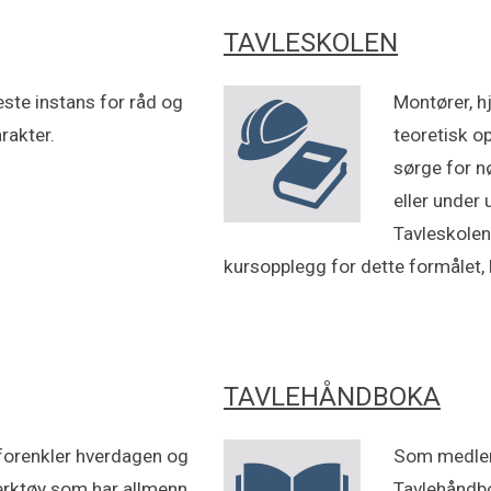
TAVLESKOLEN
ste instans for råd og
Montører, h
rakter.
teoretisk o
sørge for n
eller under 
Tavleskolen
kursopplegg for dette formålet
TAVLEHÅNDBOKA
 forenkler hverdagen og
Som medlem 
verktøy som har allmenn
Tavlehåndbo