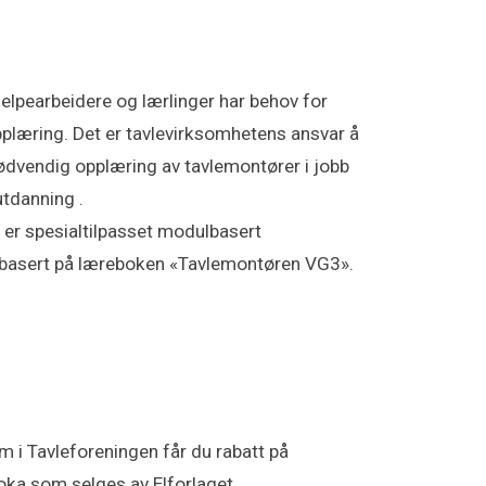
jelpearbeidere og lærlinger har behov for
pplæring. Det er tavlevirksomhetens ansvar å
ødvendig opplæring av tavlemontører i jobb
utdanning .
 er spesialtilpasset modulbasert
, basert på læreboken «Tavlemontøren VG3».
i Tavleforeningen får du rabatt på
ka som selges av Elforlaget.