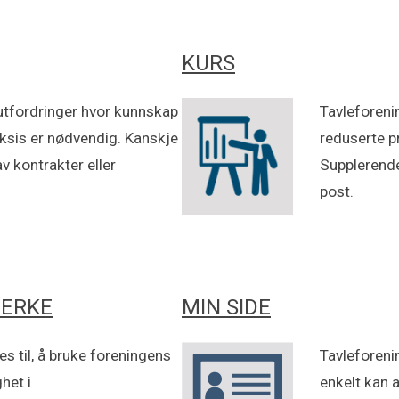
KURS
 utfordringer hvor kunnskap
Tavleforeni
ksis er nødvendig. Kanskje
reduserte p
av kontrakter eller
Supplerende
post.
MERKE
MIN SIDE
 til, å bruke foreningens
Tavleforeni
ghet i
enkelt kan 